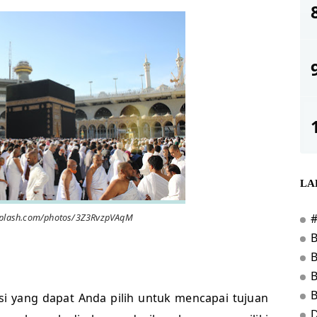
LA
splash.com/photos/3Z3RvzpVAqM
B
i yang dapat Anda pilih untuk mencapai tujuan
D