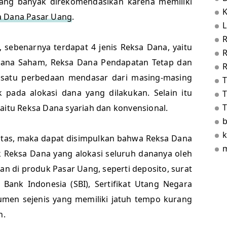
ang banyak direkomendasikan karena memiliki
a Dana Pasar Uang
.
L
 sebenarnya terdapat 4 jenis Reksa Dana, yaitu
ana Saham, Reksa Dana Pendapatan Tetap dan
R
 satu perbedaan mendasar dari masing-masing
k pada alokasi dana yang dilakukan. Selain itu
T
T
aitu Reksa Dana syariah dan konvensional.
b
k
 atas, maka dapat disimpulkan bahwa Reksa Dana
m
k Reksa Dana yang alokasi seluruh dananya oleh
an di produk Pasar Uang, seperti deposito, surat
 Bank Indonesia (SBI), Sertifikat Utang Negara
rumen sejenis yang memiliki jatuh tempo kurang
h.