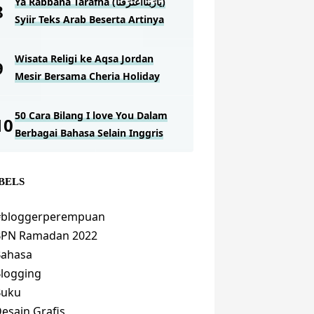
Ya Rabbana Tarafna (يَارَبَّنَااعْتَرَفْنَا)
Syiir Teks Arab Beserta Artinya
Wisata Religi ke Aqsa Jordan
Mesir Bersama Cheria Holiday
50 Cara Bilang I love You Dalam
Berbagai Bahasa Selain Inggris
BELS
#bloggerperempuan
BPN Ramadan 2022
Bahasa
logging
Buku
esain Grafis