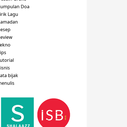
Kumpulan Doa
irik Lagu
Ramadan
Resep
eview
Tekno
ips
utorial
isnis
ata bijak
enulis