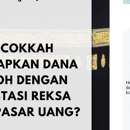
H
d
ko