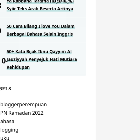
Ya Rabbana Tarafna (يَارَبَّنَااعْتَرَفْنَا)
Syiir Teks Arab Beserta Artinya
50 Cara Bilang I love You Dalam
Berbagai Bahasa Selain Inggris
50+ Kata Bijak Ibnu Qayyim Al
Jauziyyah Penyejuk Hati Mutiara
Kehidupan
BELS
#bloggerperempuan
BPN Ramadan 2022
Bahasa
logging
Buku