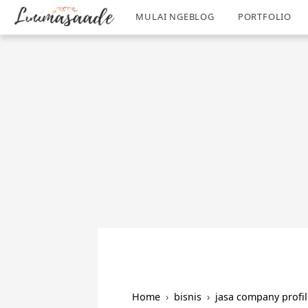
/
-->
MULAI NGEBLOG
PORTFOLIO
Home
›
bisnis
›
jasa company profil