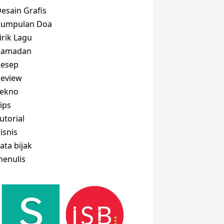
esain Grafis
Kumpulan Doa
irik Lagu
Ramadan
Resep
eview
Tekno
ips
utorial
isnis
ata bijak
enulis