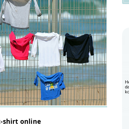
H
d
ko
-shirt online