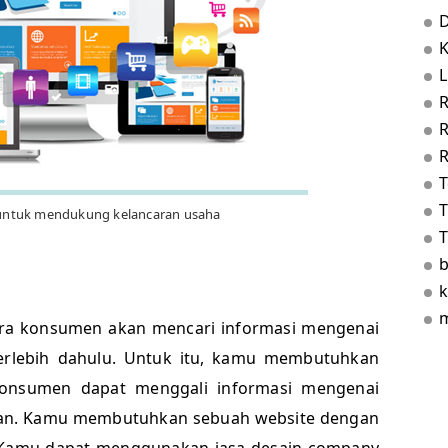
D
L
R
T
 untuk mendukung kelancaran usaha
T
b
k
m
, para konsumen akan mencari informasi mengenai
rlebih dahulu. Untuk itu, kamu membutuhkan
onsumen dapat menggali informasi mengenai
kan. Kamu membutuhkan sebuah website dengan
 Kamu dapat menggunakan jasa desain company