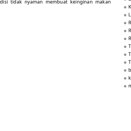
disi tidak nyaman membuat keinginan makan
L
R
T
T
b
k
m