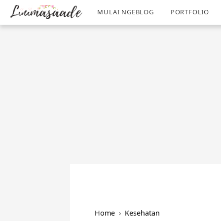
/
-->
MULAI NGEBLOG
PORTFOLIO
Home
›
Kesehatan