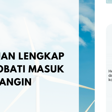
H
d
ko