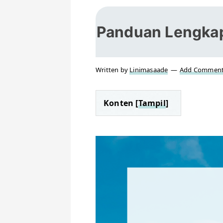
Panduan Lengka
Written by
Linimasaade
Add Commen
Konten [
Tampil
]