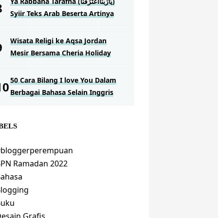
Ya Rabbana Tarafna (يَارَبَّنَااعْتَرَفْنَا)
Syiir Teks Arab Beserta Artinya
Wisata Religi ke Aqsa Jordan
Mesir Bersama Cheria Holiday
50 Cara Bilang I love You Dalam
Berbagai Bahasa Selain Inggris
BELS
#bloggerperempuan
BPN Ramadan 2022
Bahasa
logging
Buku
esain Grafis