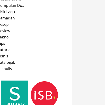
Kumpulan Doa
irik Lagu
Ramadan
Resep
eview
Tekno
ips
utorial
isnis
ata bijak
enulis