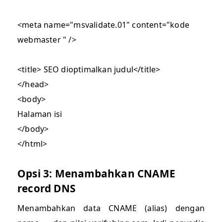
<meta name="msvalidate.01" content="kode
webmaster " />
<title> SEO dioptimalkan judul</title>
</head>
<body>
Halaman isi
</body>
</html>
Opsi 3: Menambahkan CNAME
record DNS
Menambahkan data CNAME (alias) dengan