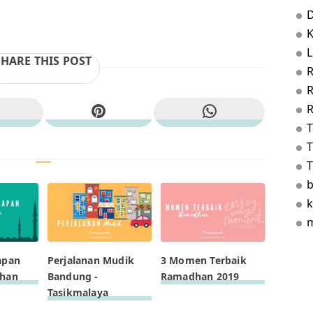
D
L
SHARE THIS POST
R
T
T
b
k
m
apan
Perjalanan Mudik
3 Momen Terbaik
dhan
Bandung -
Ramadhan 2019
Tasikmalaya