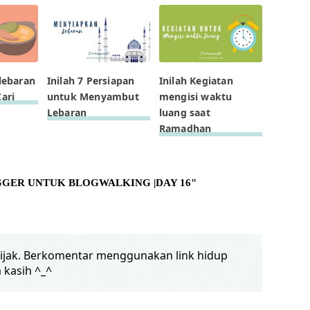
 lebaran
Inilah 7 Persiapan
Inilah Kegiatan
ari
untuk Menyambut
mengisi waktu
Lebaran
luang saat
Ramadhan
OGGER UNTUK BLOGWALKING |DAY 16"
jak. Berkomentar menggunakan link hidup
 kasih ^_^