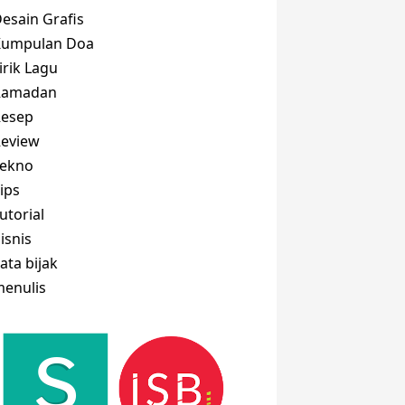
esain Grafis
Kumpulan Doa
irik Lagu
Ramadan
Resep
eview
Tekno
ips
utorial
isnis
ata bijak
enulis