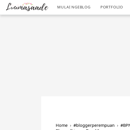
/
-->
MULAI NGEBLOG
PORTFOLIO
Home
›
#bloggerperempuan
›
#BPN