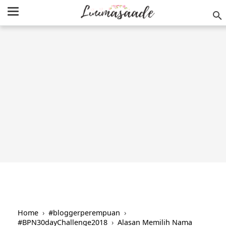
/
-->
Home
›
#bloggerperempuan
›
#BPN30dayChallenge2018
›
Alasan Memilih Nama