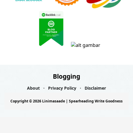
Blogging
About
Privacy Policy
Disclaimer
Copyright ©
2026
Linimasaade | Spearheading Write Goodness