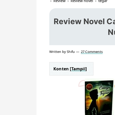
›
Review
›
Review novel
›
tegar
Review Novel C
N
Written by Shifu
27 Comments
Konten [
Tampil
]