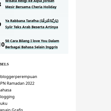
Wisata Religi ke Aqsa Jordan
Mesir Bersama Cheria Holiday
Ya Rabbana Tarafna (يَارَبَّنَااعْتَرَفْنَا)
Syiir Teks Arab Beserta Artinya
50 Cara Bilang I love You Dalam
Berbagai Bahasa Selain Inggris
BELS
#bloggerperempuan
BPN Ramadan 2022
Bahasa
logging
Buku
esain Grafis