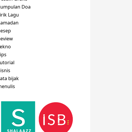
Kumpulan Doa
irik Lagu
Ramadan
Resep
eview
Tekno
ips
utorial
isnis
ata bijak
enulis