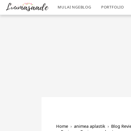
/
-->
MULAI NGEBLOG
PORTFOLIO
Home
›
animea aplastik
›
Blog Revi