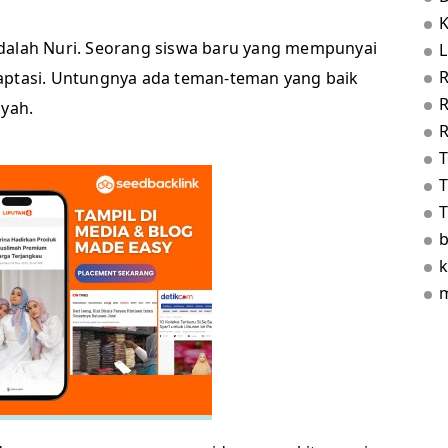
dalah Nuri. Seorang siswa baru yang mempunyai
L
aptasi. Untungnya ada teman-teman yang baik
 yah.
R
T
T
b
k
m